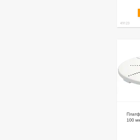
49123
Платф
100 мм