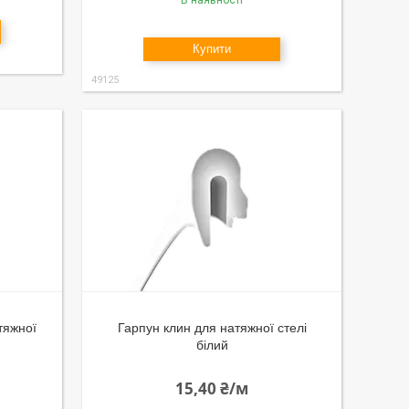
В наявності
Купити
49125
тяжної
Гарпун клин для натяжної стелі
білий
15,40 ₴/м