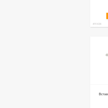
491434
Встав