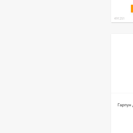
491251
Гарпун