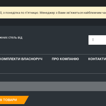
00, з понеділка по п'ятницю. Менеджер з Вами зв'яжеться найближчим ч
яжних стель від
 КОМПЛЕКТИ ВЛАСНОРУЧ
ПРО КОМПАНІЮ
КОНТАКТ
І ТОВАРИ