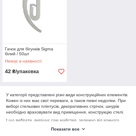
Гачок для бігунків Sigma
білий / 50шт
Немає в наявності
42
₴/упаковка
У категорії представлені різні види конструкційних елементів.
Кожен із них має свої переваги, а також певні недоліки. При
виборі стельових плінтусів, декоративних стрічок, шнурів
необхідно враховувати вид приміщення, конструкцію стелі.
І що вибрати, вирішує сам майстер, залежно від кожного
випадку. Нема універсального елемента. Тому в категорії
Показати все
представлені різні види маскувальних елементів під кожну