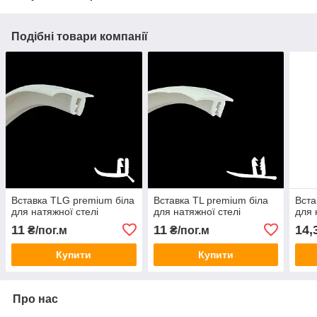
Подібні товари компанії
Вставка TLG premium біла
Вставка TL premium біла
Вста
для натяжної стелі
для натяжної стелі
для 
11
11
14,
₴/пог.м
₴/пог.м
Купити
Купити
Про нас