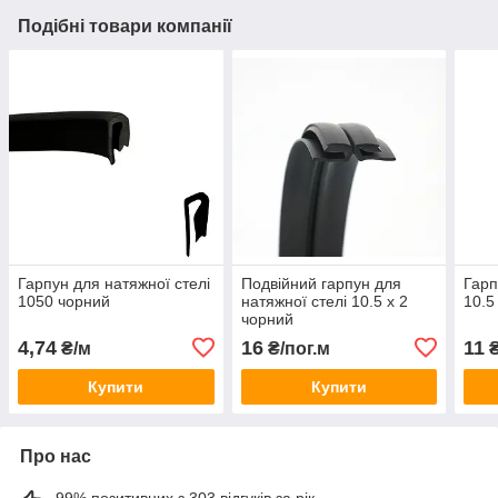
Подібні товари компанії
Гарпун для натяжної стелі
Подвійний гарпун для
Гарп
1050 чорний
натяжної стелі 10.5 х 2
10.5
чорний
4,74
16
11
₴/м
₴/пог.м
₴
Купити
Купити
Про нас
99% позитивних з 303 відгуків за рік