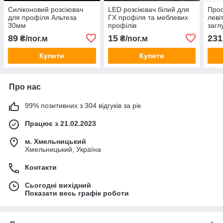
Силіконовий розсіювач
LED розсіювач білий для
Проф
для профіля Альтеза
ГХ профіля та меблевих
леві
30мм
профілів
загл
біли
89
15
231
₴/пог.м
₴/пог.м
м
Купити
Купити
Про нас
99% позитивних з 304 відгуків за рік
Працює з 21.02.2023
м. Хмельницький
Хмельницький, Україна
Контакти
Сьогодні вихідний
Показати весь графік роботи