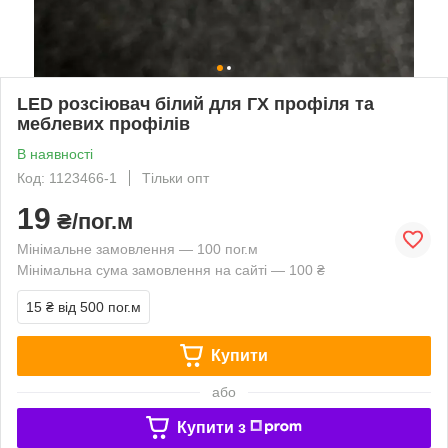
LED розсіювач білий для ГХ профіля та
меблевих профілів
В наявності
Код: 1123466-1
Тільки опт
19
₴/пог.м
Мінімальне замовлення — 100 пог.м
Мінімальна сума замовлення на сайті — 100 ₴
15 ₴
від 500 пог.м
Купити
або
Купити з