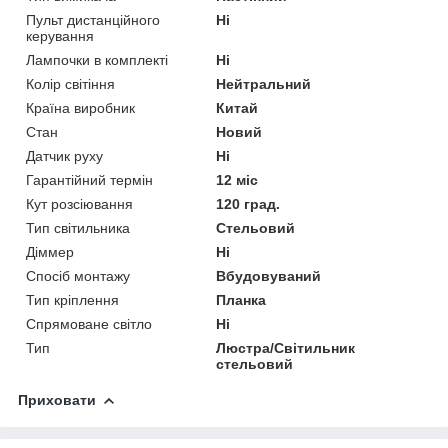
Пульт дистанційного
Ні
керування
Лампочки в комплекті
Ні
Колір світіння
Нейтральний
Країна виробник
Китай
Стан
Новий
Датчик руху
Ні
Гарантійний термін
12 міс
Кут розсіювання
120 град.
Тип світильника
Стельовий
Діммер
Ні
Спосіб монтажу
Вбудовуваний
Тип кріплення
Планка
Спрямоване світло
Ні
Тип
Люстра/Світильник
стельовий
Приховати