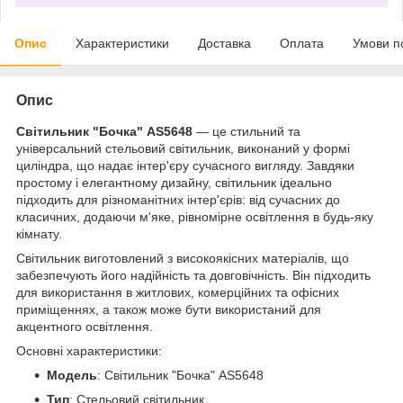
Опис
Характеристики
Доставка
Оплата
Умови п
Опис
Світильник "Бочка" AS5648
— це стильний та
універсальний стельовий світильник, виконаний у формі
циліндра, що надає інтер'єру сучасного вигляду. Завдяки
простому і елегантному дизайну, світильник ідеально
підходить для різноманітних інтер'єрів: від сучасних до
класичних, додаючи м'яке, рівномірне освітлення в будь-яку
кімнату.
Світильник виготовлений з високоякісних матеріалів, що
забезпечують його надійність та довговічність. Він підходить
для використання в житлових, комерційних та офісних
приміщеннях, а також може бути використаний для
акцентного освітлення.
Основні характеристики:
Модель
: Світильник "Бочка" AS5648
Тип
: Стельовий світильник