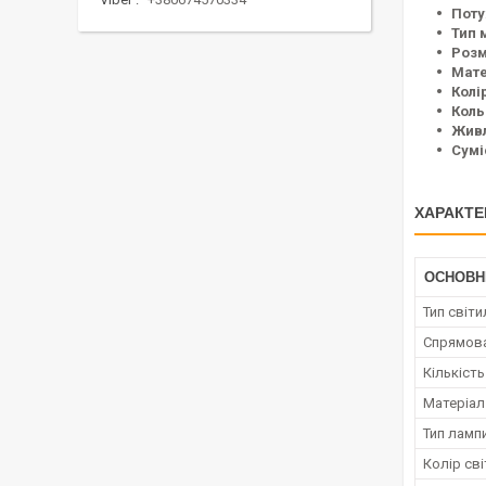
Поту
Тип 
Розм
Мате
Колі
Коль
Живл
Сумі
ХАРАКТЕ
ОСНОВН
Тип світ
Спрямова
Кількіст
Матеріал
Тип ламп
Колір сві