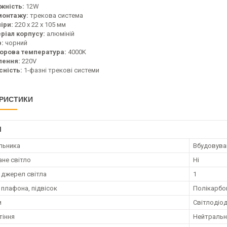
жність:
12W
монтажу:
трекова система
іри:
220 х 22 х 105 мм
ріал корпусу:
алюміній
р:
чорний
орова температура:
4000K
ення:
220V
сність:
1-фазні трекові системи
РИСТИКИ
І
ильника
Вбудовува
не світло
Ні
ь джерел світла
1
 плафона, підвісок
Полікарбо
и
Світлодіо
тіння
Нейтральн