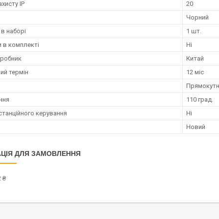
ахисту IP
20
Чорний
 в наборі
1 шт.
 в комплекті
Ні
иробник
Китай
ий термін
12 міс
Прямокут
ння
110 град.
станційного керування
Ні
Новий
ЦІЯ ДЛЯ ЗАМОВЛЕННЯ
 ₴