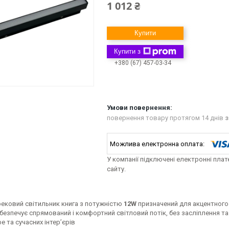
1 012 ₴
Купити
Купити з
+380 (67) 457-03-34
повернення товару протягом 14 днів
з
У компанії підключені електронні пла
сайту.
рековий світильник книга з потужністю
12W
призначений для акцентного 
безпечує спрямований і комфортний світловий потік, без засліплення та
фе та сучасних інтер’єрів