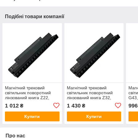
Подібні товари компанії
Магнітний трековий
Магнітний трековий
Магн
світильник поворотний
світильник поворотний
світ
лінзований книга Z22,
лінзований книга Z32,
G43,
12W, 220x22x105
18W, 328x22x105
1 012
1 430
996
₴
₴
Купити
Купити
Про нас