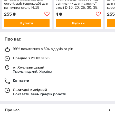
euro-kraab (єврокраб) для
світильник для натяжної
для 
натяжних стель №18
стелі D 10, 20, 25, 30, 35,
коро
40, 45, 50, 55, 60, 65, 70,
255
4
255
₴
₴
75
Купити
Купити
Про нас
99% позитивних з 304 відгуків за рік
Працює з 21.02.2023
м. Хмельницький
Хмельницький, Україна
Контакти
Сьогодні вихідний
Показати весь графік роботи
Про нас