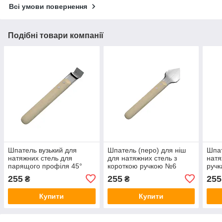
Всі умови повернення
Подібні товари компанії
Шпатель вузький для
Шпатель (перо) для ніш
Шпат
натяжних стель для
для натяжних стель з
натя
парящого профіля 45°
короткою ручкою №6
руч
№15
255
255
255
₴
₴
Купити
Купити