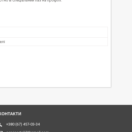
тно в спеціальний паз на профілі.
елі
+380 (67) 457-03-34