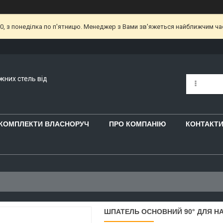
00, з понеділка по п'ятницю. Менеджер з Вами зв'яжеться найближчим ч
яжних стель від
 КОМПЛЕКТИ ВЛАСНОРУЧ
ПРО КОМПАНІЮ
КОНТАКТ
ШПАТЕЛЬ ОСНОВНИЙ 90° ДЛЯ Н