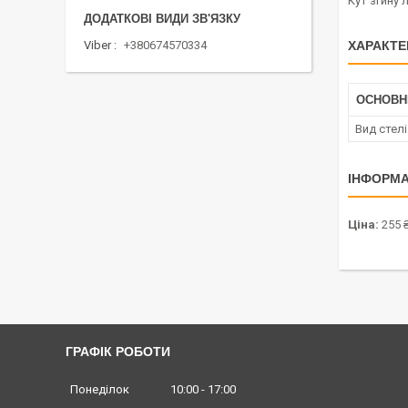
Кут згину 
Viber
+380674570334
ХАРАКТЕ
ОСНОВН
Вид стелі
ІНФОРМА
Ціна:
255 
ГРАФІК РОБОТИ
Понеділок
10:00
17:00