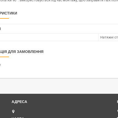
лопатки 90 °. Використовується під час монтажу, щоб заправити ПВХ поло
РИСТИКИ
І
Натяжні ст
ЦІЯ ДЛЯ ЗАМОВЛЕННЯ
₴
Хмельницький, Україна